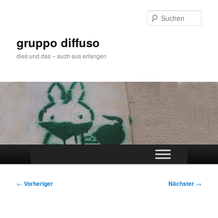
Zum
primären
Such
Inhalt
springen
gruppo diffuso
dies und das – auch aus erlangen
Hauptmenü
Beitragsnavigation
←
Vorheriger
Nächster
→