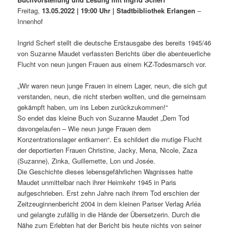
Freitag,
13.05.2022 | 19:00 Uhr | Stadtbibliothek Erlangen
–
Innenhof
Ingrid Scherf stellt die deutsche Erstausgabe des bereits 1945/46
von Suzanne Maudet verfassten Berichts über die abenteuerliche
Flucht von neun jungen Frauen aus einem KZ-Todesmarsch vor.
„Wir waren neun junge Frauen in einem Lager, neun, die sich gut
verstanden, neun, die nicht sterben wollten, und die gemeinsam
gekämpft haben, um ins Leben zurückzukommen!“
So endet das kleine Buch von Suzanne Maudet „Dem Tod
davongelaufen – Wie neun junge Frauen dem
Konzentrationslager entkamen“. Es schildert die mutige Flucht
der deportierten Frauen Christine, Jacky, Mena, Nicole, Zaza
(Suzanne), Zinka, Guillemette, Lon und Josée.
Die Geschichte dieses lebensgefährlichen Wagnisses hatte
Maudet unmittelbar nach ihrer Heimkehr 1945 in Paris
aufgeschrieben. Erst zehn Jahre nach ihrem Tod erschien der
Zeitzeuginnenbericht 2004 in dem kleinen Pariser Verlag Arléa
und gelangte zufällig in die Hände der Übersetzerin. Durch die
Nähe zum Erlebten hat der Bericht bis heute nichts von seiner