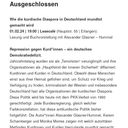
Ausgeschlossen
Veröffentlicht am
15/01/2024
Wie die kurdische Diaspora in Deutschland mundtot
gemacht wird
01.02.24 | 19:00 | Lesecafé
(Hauptstr. 55 | Erlangen):
Lesung und Buchvorstellung mit Alexander Glasner – Hummel
Repression gegen Kurd*innen – ein deutsches
Demokratiedefizit.
Jahrzehntelang wurden sie als „Terroristen“ verunglimpft und ihre
Organisationen als „Hauptfeind der inneren Sicherheit“ diffamiert:
Kurdinnen und Kurden in Deutschland. Obwohl diese Menschen
einst aus ihrer Heimat geflohen sind, um Schutz vor Krieg und
Verfolgung zu finden, kriminalisiert der Westen und insbesondere
Deutschland fast alle Organisationen der kurdischen Diaspora.
Diese Politik wird bis heute mit dem PKK-Verbot von 1993
gerechtfertigt. Jede Bundesregierung, gleich welcher
Farbkonstellation, hat diese antikurdische Politik bisher
fortgeführt. Die Autor*innen Alexander Glasner-Hummel, Kerem
Schamberger und Monika Morres zeigen mit welch autoritären
Methoden Kurdinnen und Kurden hierzulande mundtot gemacht