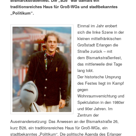
Bismarckstraßenfest. Die „B26“ war damals ein
traditionsreiches Haus für Groß-WGs und stadtbekanntes
„Politikum“.
Einmal im Jahr erobert
sich die linke Szene in der
kleinen mittelfränkischen
Großstadt Erlangen die
Straße zurück – mit
dem Bismarkstraßenfest,
das mittlerweile drei Tage
lang tobt.
Der historische Ursprung
des Festes liegt im Kampf
gegen
Wohnraumvernichtung und
Spektulation in den 1980er
und 90er Jahren. Im
Zentrum der
Auseinandersetzung: Das Anwesen an der Bismarkstraße 26,
kurz B26, ein traditionsreiches Haus für Groß-WGs, ein
stadtbekanntes „Politikum“. Die politische Agenda des Erlanger