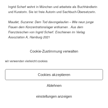
Ingrid Scherf wohnt in München und arbeitete als Buchhändlerin
und Kuratorin. Sie ist freie Autorin und Sachbuch-Übersetzerin.
Maudet, Suzanne: Dem Tod davongelaufen – Wie neun junge
Frauen dem Konzentrationslager entkamen . Aus dem
Französischen von Ingrid Scherf. Erschienen im Verlag
Assoziation A, Hamburg 2021
Eine Veranstaltung von
gruppo diffuso
anläßlich 8. Mai – Tag der
Cookie-Zustimmung verwalten
Befreiung.
In Kooperation mit der
Stadtbibliothek Erlangen
.
wir verwenden vielleicht cookies
Cookies akzeptieren
Ablehnen
Veröffentlicht unter
Veranstaltungen
einstellungen anzeigen
HERVORGEHOBEN
GOLDENE MORGENRÖTE