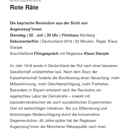
HERVORGEHOBEN
Rote Räte
Veröffentlicht am
25/06/2024
Die bayrische Revolution aus der Sicht von
Augenzeug*innen
Dienstag | 02 . Juli | 20 Uhr | Filmhaus
Nürnberg
Dokumentarfilm
| Deutschland 2019 | 62 Minuten. Regie: Klaus
Stanjek
Anschließend
Filmgespräch
mit Regisseur
Klaus Stanjek
Im Jahr 1918 wurde in Deutschland der Ruf nach einer besseren
Gesellschaft unüberhörbar laut. Nach dem Sturz der
Kaiserherrschaft forderte die Bevölkerung einen Neuanfang: mehr
Mitbestimmung, mehr Gleichberechtigung, mehr Freiheiten.
Besonders in Bayern entstand nach der Revolution ein
regelrechtes Labor der Demokratie – sowohl mit
basisdemokratischen als auch sozialistischen Experimenten.
Und mit weitsichtigen Initiativen. Bis zur Diffamierung und
blutrünstigen Niederschlagung durch die konservative
Gegenrevolution. 60 Jahre später hat der Regisseur
Augenzeug*innen der Münchener Räterepublik nach ihren