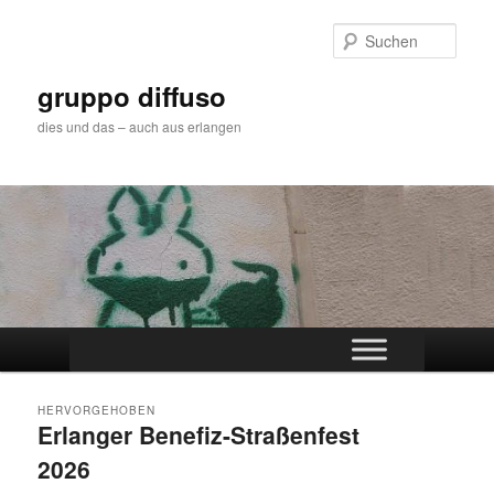
Zum
Zum
primären
sekundären
Such
Inhalt
Inhalt
springen
springen
gruppo diffuso
dies und das – auch aus erlangen
Hauptmenü
HERVORGEHOBEN
Erlanger Benefiz-Straßenfest
2026