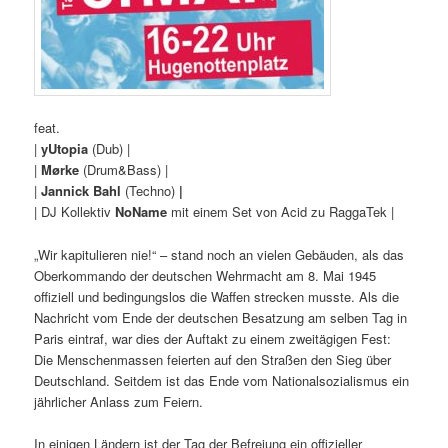
feat.
|
yUtopia
(Dub) |
|
Mørke
(Drum&Bass) |
|
Jannick Bahl
(Techno)
|
| DJ Kollektiv
NoName
mit einem Set von Acid zu RaggaTek |
„Wir kapitulieren nie!“ – stand noch an vielen Gebäuden, als das
Oberkommando der deutschen Wehrmacht am 8. Mai 1945
offiziell und bedingungslos die Waffen strecken musste. Als die
Nachricht vom Ende der deutschen Besatzung am selben Tag in
Paris eintraf, war dies der Auftakt zu einem zweitägigen Fest:
Die Menschenmassen feierten auf den Straßen den Sieg über
Deutschland. Seitdem ist das Ende vom Nationalsozialismus ein
jährlicher Anlass zum Feiern.
In einigen Ländern ist der Tag der Befreiung ein offizieller